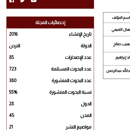
إحصائيات المجلة
تهال التميمي
تاريخ الإنشاء
2016
يب صالح
الدولة
الاردن
عدد الإصدارات
85
لد إبراهيم
عدد البحوث المستلمة
723
دالله عبدالرحمن
عدد البحوث المنشورة
380
نسبة البحوث المنشورة
55%
الدول
28
المدن
45
مواضيع النشر
21