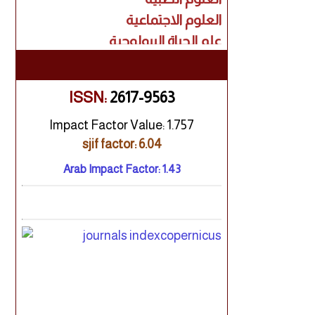
العلوم الاجتماعية
علم الحياة البيولوجية
البحث السريري
الاقتصاد
الفنون
ISSN:
2617-9563
الإدارة
Impact Factor Value: 1.757
القانون
sjif factor: 6.04
علوم الكمبيوتر
Arab Impact Factor: 1.43
تكنولوجيا المعلومات
بحوث هندسية