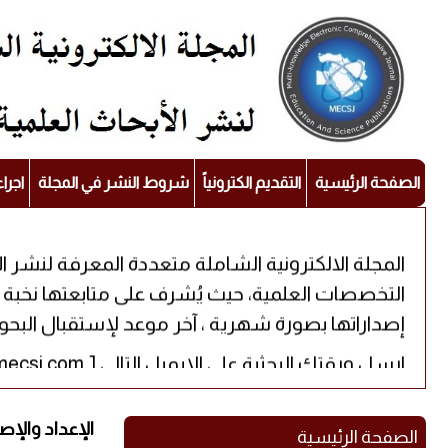
الصفحة الرئيسية
التقديم الكترونياً
شروط النشر في المجلة
اجرا
المجلة الالكترونية الشاملة متعددة المعرفة لنشر ا
إصداراتها بصورة شهرية ، آخر موعد لإستقبال البحوث للن
[ editor@mecsj.com ] ارسل ورقتك البحثية على الإيميل التالي
2018 / الإعداد وال
الصفحة الرئيسية