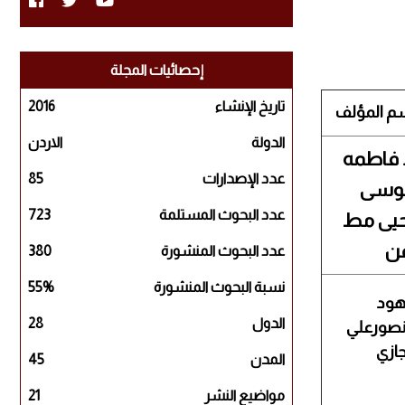
إحصائيات المجلة
تاريخ الإنشاء
2016
م المؤلف
الدولة
الاردن
 فاطمه
عدد الإصدارات
85
وسى
عدد البحوث المستلمة
723
يى مط​
ن​
عدد البحوث المنشورة
380
نسبة البحوث المنشورة
55%
ود
الدول
28
صورعلي
ازي
المدن
45
مواضيع النشر
21