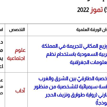
تموز
2022
ان الورقة العلمية
التخصص
اس
د.
وزيع المكاني للجريمة في المملكة
علوم
م
ربية السعودية باستخدام نظم
اجتماعية
يح
علومات الجغرافية
اع
ية الطارقيّ بين الشرق والغرب
عه
سة سيميائية للشخصية من منظور
من
آداب
حج
رني (رواية طوارق ونزيف الحجر
وذجاً)