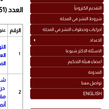
التقديم الكترونياً
العدد (51)
شروط النشر في المجلة
اجراءات وخطوات النشر في المجلة
الرقم
عنو
الاعداد
الت
الاسئلة الاكثر شيوعا
1
الع
اعضاء هيئة التحكيم
الم
المدونة
شخص
تواصل معنا
درا
2
ENGLISH
مقا
أنم