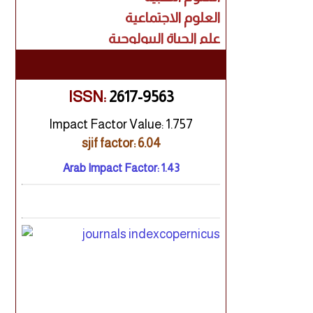
العلوم الاجتماعية
علم الحياة البيولوجية
البحث السريري
الاقتصاد
الفنون
ISSN:
2617-9563
الإدارة
Impact Factor Value: 1.757
القانون
sjif factor: 6.04
علوم الكمبيوتر
Arab Impact Factor: 1.43
تكنولوجيا المعلومات
بحوث هندسية